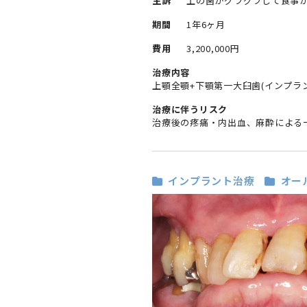
主訴
上の歯がグラグラして食事
期間
1年6ヶ月
費用
3,200,000円
治療内容
上顎全顎+下顎第一大臼歯(インプラ
治療に伴うリスク
治療後の疼痛・内出血、麻酔による
インプラント治療
オー