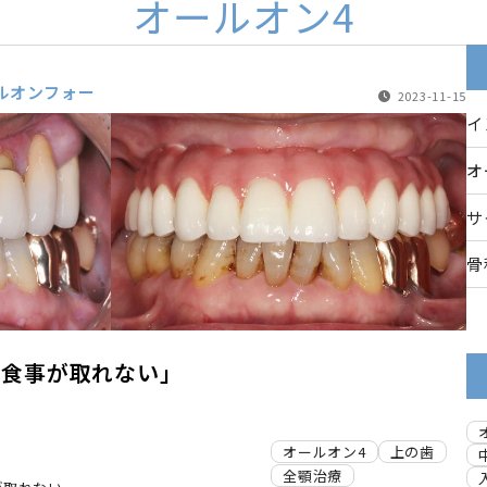
オールオン4
ルオンフォー
2023-11-15
イ
オ
サ
骨
て食事が取れない」
オールオン4
上の歯
全顎治療