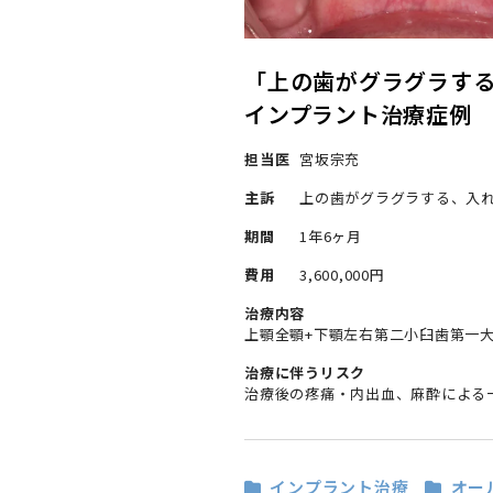
「上の歯がグラグラす
インプラント治療症例
担当医
宮坂宗充
主訴
上の歯がグラグラする、入
期間
1年6ヶ月
費用
3,600,000円
治療内容
上顎全顎+下顎左右第二小臼歯第一大
治療に伴うリスク
治療後の疼痛・内出血、麻酔による
インプラント治療
オー