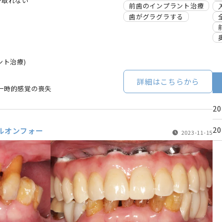
が取れない
前歯のインプラント治療
歯がグラグラする
ント治療)
詳細はこちらから
一時的感覚の喪失
2
2
ルオンフォー
2023-11-15