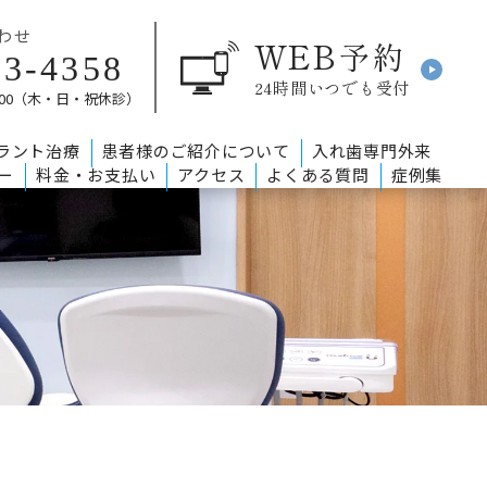
わせ
WEB
予約
33-4358
24時間いつでも受付
0〜18:00（木・日・祝休診）
ラント治療
患者様のご紹介について
入れ歯専門外来
ー
料金・お支払い
アクセス
よくある質問
症例集